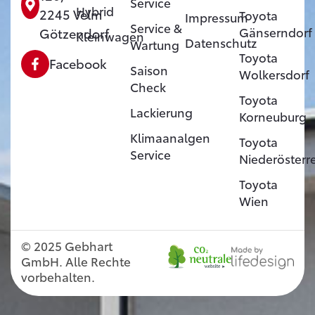
Service
Hybrid
2245 Velm
Toyota
Impressum
Service &
Gänserndorf
Götzendorf
Kleinwagen
Datenschutz
Wartung
Toyota
Facebook
Saison
Wolkersdorf
Check
Toyota
Lackierung
Korneuburg
Klimaanalgen
Toyota
Service
Niederösterr
Toyota
Wien
© 2025 Gebhart
GmbH. Alle Rechte
vorbehalten.